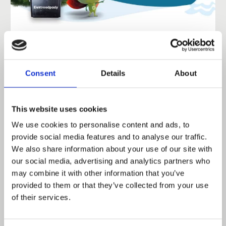
Elektroodpady oddajesz, choinkę
dostajesz!” – ekologiczna akcja
Enviropol już 6 grudnia 2025 r.
Consent
Details
About
Serdecznie zapraszamy mieszkańców Gliwic i okolic
do udziału w świątecznej zbiórce elektroodpadów,
podczas której zużyty sprzęt będzie można wymienić
This website uses cookies
na żywą choinkę! Wydarzenie odbędzie...
We use cookies to personalise content and ads, to
czytaj wiecej ➔
provide social media features and to analyse our traffic.
We also share information about your use of our site with
our social media, advertising and analytics partners who
may combine it with other information that you’ve
provided to them or that they’ve collected from your use
of their services.