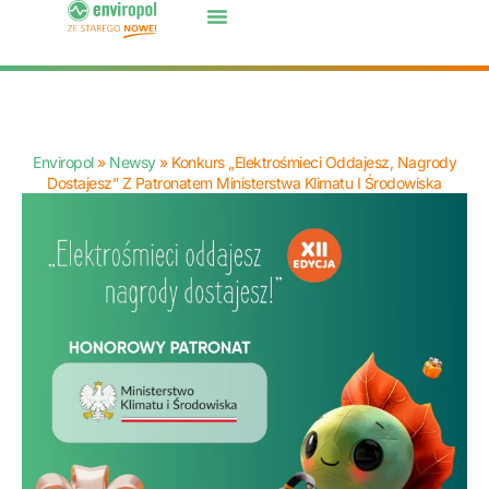
Enviropol
»
Newsy
»
Konkurs „Elektrośmieci Oddajesz, Nagrody
Dostajesz” Z Patronatem Ministerstwa Klimatu I Środowiska