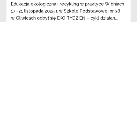
Edukacja ekologiczna i recykling w praktyce W dniach
17–21 listopada 2025 r. w Szkole Podstawowej nr 38
w Gliwicach odbył się EKO TYDZIEŃ – cykl działań...
czytaj wiecej ➔
1
2
3
…
6
Next
info@enviropol.pl