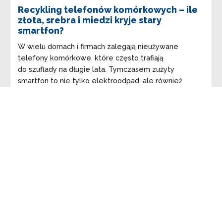
Recykling telefonów komórkowych – ile
złota, srebra i miedzi kryje stary
smartfon?
W wielu domach i firmach zalegają nieużywane
telefony komórkowe, które często trafiają
do szuflady na długie lata. Tymczasem zużyty
smartfon to nie tylko elektroodpad, ale również
źródło...
czytaj wiecej ➔
1
2
3
…
6
Next