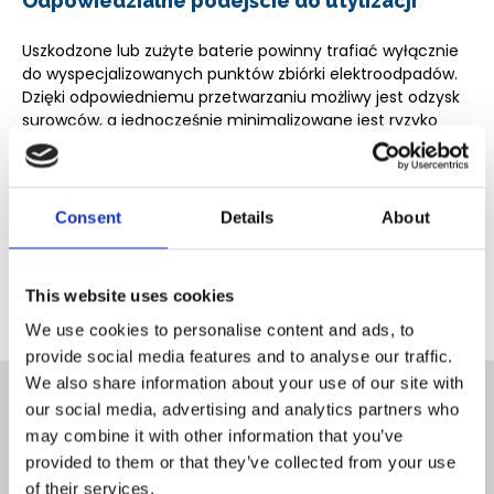
Odpowiedzialne podejście do utylizacji
Uszkodzone lub zużyte baterie powinny trafiać wyłącznie
do wyspecjalizowanych punktów zbiórki elektroodpadów.
Dzięki odpowiedniemu przetwarzaniu możliwy jest odzysk
surowców, a jednocześnie minimalizowane jest ryzyko
skażenia środowiska.
Jeśli chcesz dowiedzieć się więcej o bezpiecznej utylizacji
baterii i innych elektroodpadów, skontaktuj się z nami.
Oferujemy kompleksowe wsparcie dla osób prywatnych,
Consent
Details
About
firm i instytucji.
Kontakt:
info@enviropol.pl
This website uses cookies
We use cookies to personalise content and ads, to
provide social media features and to analyse our traffic.
We also share information about your use of our site with
our social media, advertising and analytics partners who
may combine it with other information that you’ve
PODOBNE WPISY
provided to them or that they’ve collected from your use
of their services.