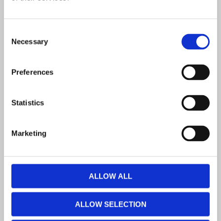
Consent
Necessary
Selection
Preferences
Statistics
Eko zabawa w Zmysłowym Ogrodzie
Marketing
17 października 2025 r. w Przedszkolu nr 6 „Zdrowe
Jagódki” odbyło się wyjątkowe wydarzenie – „Eko-
zabawa w Zmysłowym Ogrodzie”. Przez kilka tygodni
ALLOW ALL
przedszkole wraz...
czytaj wiecej ➔
ALLOW SELECTION