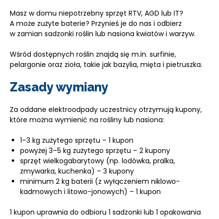
Masz w domu niepotrzebny sprzęt RTV, AGD lub IT?
A może zużyte baterie? Przynieś je do nas i odbierz
w zamian sadzonki roślin lub nasiona kwiatów i warzyw.
Wśród dostępnych roślin znajdą się m.in. surfinie,
pelargonie oraz zioła, takie jak bazylia, mięta i pietruszka.
Zasady wymiany
Za oddane elektroodpady uczestnicy otrzymują kupony,
które można wymienić na rośliny lub nasiona:
1–3 kg zużytego sprzętu – 1 kupon
powyżej 3–5 kg zużytego sprzętu – 2 kupony
sprzęt wielkogabarytowy (np. lodówka, pralka,
zmywarka, kuchenka) – 3 kupony
minimum 2 kg baterii (z wyłączeniem niklowo-
kadmowych i litowo-jonowych) – 1 kupon
1 kupon uprawnia do odbioru 1 sadzonki lub 1 opakowania