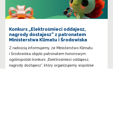
Konkurs „Elektrośmieci oddajesz,
nagrody dostajesz” z patronatem
Ministerstwa Klimatu i Środowiska
Z radością informujemy, że Ministerstwo Klimatu
i Środowiska objęło patronatem honorowym
ogólnopolski konkurs „Elektrośmieci oddajesz,
nagrody dostajesz”, który organizujemy wspólnie
z projektem Elektrosegregacja oraz Organizacją...
czytaj wiecej ➔
1
2
3
…
6
Next