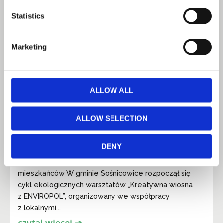
Statistics
Marketing
ALLOW ALL
ALLOW SELECTION
Kreatywna wiosna z ENVIROPOL. Ruszył
cykl ekologicznych warsztatów w gminie
Sośnicowice
DENY
Edukacja ekologiczna i praktyczna wiedza dla
mieszkańców W gminie Sośnicowice rozpoczął się
cykl ekologicznych warsztatów „Kreatywna wiosna
z ENVIROPOL”, organizowany we współpracy
z lokalnymi...
czytaj wiecej ➔