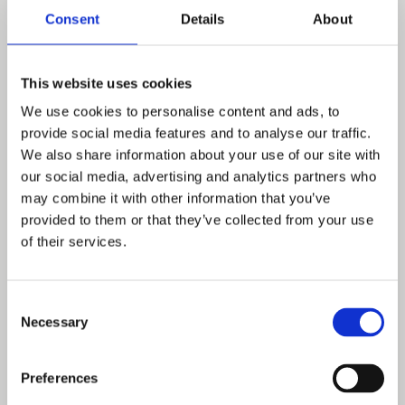
Consent
Details
About
This website uses cookies
We use cookies to personalise content and ads, to
provide social media features and to analyse our traffic.
We also share information about your use of our site with
our social media, advertising and analytics partners who
Enviropol PL podczas 20. Konferencji
Recyklingu ZSEE
may combine it with other information that you’ve
provided to them or that they’ve collected from your use
12–13 maja 2026 r. przedstawiciele Enviropol PL
of their services.
uczestniczyli w 20. Konferencji Recyklingu Zużytego
Sprzętu Elektrycznego i Elektronicznego
organizowanej przez Abrys dla Środowiska –...
Consent
czytaj wiecej ➔
Necessary
Selection
Preferences