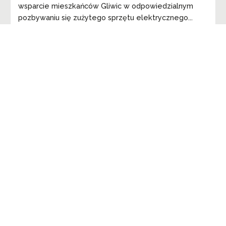
wsparcie mieszkańców Gliwic w odpowiedzialnym
pozbywaniu się zużytego sprzętu elektrycznego...
czytaj wiecej ➔
1
2
3
…
6
Next
info@enviropol.pl
Polityka prywatności