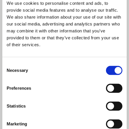
We use cookies to personalise content and ads, to
Prowadzenie ewidencji
provide social media features and to analyse our traffic.
elektroodpadów oraz ewidencji odpadów w systemie
We also share information about your use of our site with
BDO to obowiązek, który dotyczy wielu
our social media, advertising and analytics partners who
przedsiębiorców – nie tylko firm zajmujących się
may combine it with other information that you’ve
gospodarką odpadami. W praktyce ze zużytym
provided to them or that they’ve collected from your use
sprzętem elektrycznym i elektronicznym...
of their services.
czytaj wiecej ➔
Consent
Necessary
Selection
Preferences
Statistics
Marketing